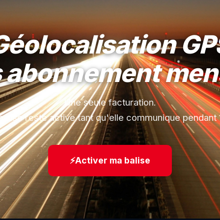
Géolocalisation GP
 abonnement men
Une seule facturation.
balise reste active tant qu'elle communique pendant 
⚡
Activer ma balise