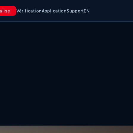
alise
Vérification
Application
Support
EN