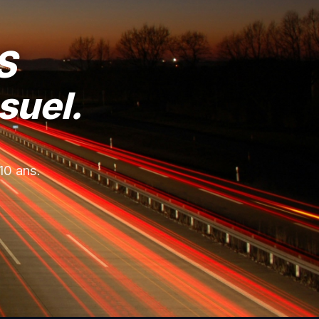
S
suel.
10 ans.